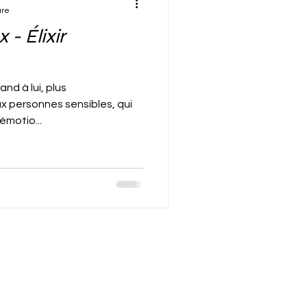
ure
 - Élixir
and à lui, plus
x personnes sensibles, qui
émotio...