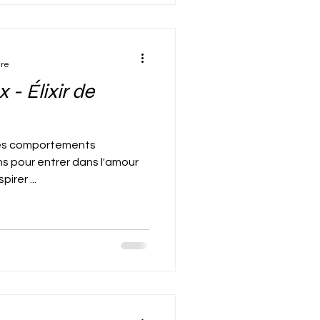
ure
x - Élixir de
 des comportements
ns pour entrer dans l'amour
irer ...