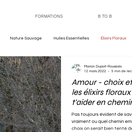
FORMATIONS
B TO B
Nature Sauvage
Huiles Essentielles
Élixirs Floraux
aturopathie
Plantes Sauvages
Abres et Sylvothérapie
Marion Duport-Roussiès
12 mars 2022
5 min de lec
Amour - choix et
les élixirs florau
t'aider en chemi
Pas toujours évident de sav
vraiment ou quel chemin em
choix on serait bien tenté de