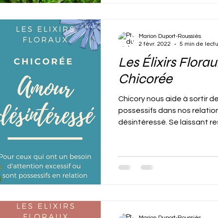
Marion Duport-Roussiès
2 févr. 2022
5 min de lect
Les Élixirs Florau
Chicorée
Chicory nous aide à sortir
possessifs dans nos relatio
désintéressé. Se laissant resp
Marion Duport-Roussiès