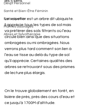
les 5 sens.
Dévpt Personnel
Santé et Bien-Être Féminin
Le noisetier est un arbre dit ubiquiste. 
Naturopathie
Il apprécie tous les types de sol mais 
Plantes Sauvages
va préférer des sols filtrants où l’eau 
Abres et Sylvothérapie
circule bien ainsi que des situations 
ombragées ou mi ombragées. Nous 
verrons plus tard comment son lien à 
l’eau se tisse au delà du type de sol 
qu’il apprécie. Certaines qualités des 
arbres se retrouvant sous des prismes 
de lecture plus élargis.
On le trouve globalement en forêt, en 
lisière de prés, prés des cours d’eau et 
ce jusqu’à 1700M d’altitude. 