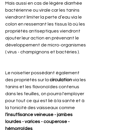
Mais aussi en cas de légère diarrhée 
bactérienne ou virale car les tanins 
viendront limiter la perte d’eau via le 
colon en resserrant les tissus là où les 
propriétés antiseptiques viendront 
ajouter leur action en prévenant le 
développement de micro-organismes 
( virus - champignons et bactéries ).
Le noisetier possédant également 
des propriétés sur la 
circulation
 via les 
tanins et les flavonoïdes contenus 
dans les feuilles, on pourra l'employer 
pour tout ce qui est lié à la santé et à 
la tonicité des vaisseaux comme 
l’insuffisance veineuse - jambes 
lourdes - varices - couperose - 
hémorroïdes
.