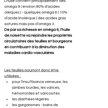
L’huile contient principalement des 
oméga 9 ( environ 80% d’acides 
oléiques ) - quelques oméga 6 ( 10% 
d’acide linoléïque ) des acides gras 
saturés mais pas d’oméga 3.
De par sa richesse en oméga 9, l’huile 
de noisette va rejoindre les propriétés 
circulatoires des feuilles et bourgeons 
en contribuant à la diminution des 
maladies cardio-vasculaires
.
Les feuilles pourront donc être 
utilisées : 
pour l’insuffisance veineuse, les 
jambes lourdes, les varices, 
hémorroïdes et varicosités.
les diarrhées légères. 
les gargarismes - bains de 