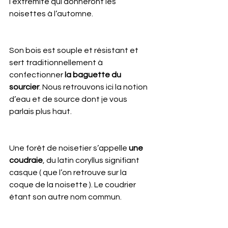
l’extrémité qui donneront les 
noisettes à l’automne.
Son bois est souple et résistant et 
sert traditionnellement à 
confectionner
 la baguette du 
sourcier
. Nous retrouvons ici la notion 
d’eau et de source dont je vous 
parlais plus haut.
Une forêt de noisetier s’appelle 
une 
coudraie
, du latin coryllus signifiant 
casque ( que l’on retrouve sur la 
coque de la noisette ). Le coudrier 
étant son autre nom commun. 